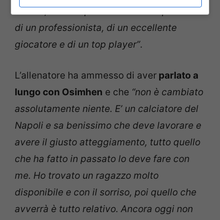
sorriso, conta il presente. Stiamo parlando
di un professionista, di un eccellente
giocatore e di un top player”
.
L’allenatore ha ammesso di aver
parlato a
lungo con Osimhen
e che
“non è cambiato
assolutamente niente. E’ un calciatore del
Napoli e sa benissimo che deve lavorare e
avere il giusto atteggiamento, tutto quello
che ha fatto in passato lo deve fare con
me. Ho trovato un ragazzo molto
disponibile e con il sorriso, poi quello che
avverrà è tutto relativo. Ancora oggi non