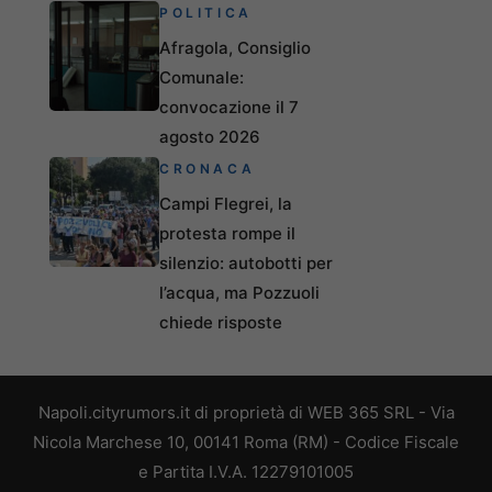
POLITICA
Afragola, Consiglio
Comunale:
convocazione il 7
agosto 2026
CRONACA
Campi Flegrei, la
protesta rompe il
silenzio: autobotti per
l’acqua, ma Pozzuoli
chiede risposte
Napoli.cityrumors.it di proprietà di WEB 365 SRL - Via
Nicola Marchese 10, 00141 Roma (RM) - Codice Fiscale
e Partita I.V.A. 12279101005