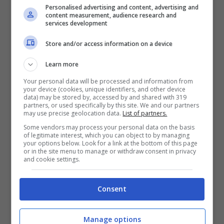
Personalised advertising and content, advertising and
Conte ha poi aperto il capitolo relativo al
content measurement, audience research and
services development
futuro di
Victor Osimhen.
Il club aspetta
Store and/or access information on a device
l’offerta giusta, mentre l’attaccante
continua a lavorare nel ritiro di Dimaro:
“Su
Learn more
Victor
–
ha detto il nuovo tecnico del
Your personal data will be processed and information from
your device (cookies, unique identifiers, and other device
data) may be stored by, accessed by and shared with 319
Napoli –
parliamo di un professionista, un
partners, or used specifically by this site. We and our partners
may use precise geolocation data.
List of partners.
eccellente giocatore, un top player, io ci ho
Some vendors may process your personal data on the basis
parlato e sa benissimo che non è cambiato
of legitimate interest, which you can object to by managing
your options below. Look for a link at the bottom of this page
assolutamente niente. E’ del Napoli, sa che
or in the site menu to manage or withdraw consent in privacy
and cookie settings.
ora deve lavorare ed avere il giusto
atteggiamento anche se c’è questo tipo di
Consent
accordo che ancora oggi non sappiamo
come andrà a finire. L’ho trovato col
Manage options