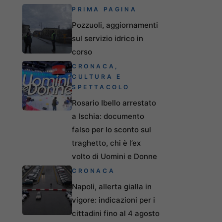
PRIMA PAGINA
Pozzuoli, aggiornamenti
sul servizio idrico in
corso
CRONACA
,
CULTURA E
SPETTACOLO
Rosario Ibello arrestato
a Ischia: documento
falso per lo sconto sul
traghetto, chi è l’ex
volto di Uomini e Donne
CRONACA
Napoli, allerta gialla in
vigore: indicazioni per i
cittadini fino al 4 agosto