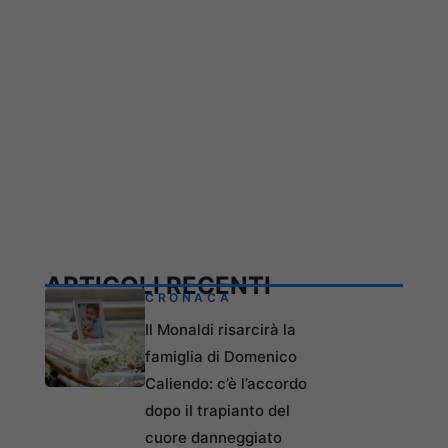
ARTICOLI RECENTI
CRONACA
Il Monaldi risarcirà la
famiglia di Domenico
Caliendo: c’è l’accordo
dopo il trapianto del
cuore danneggiato