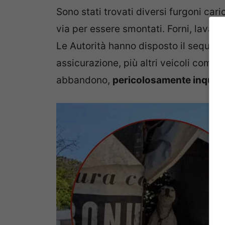
Sono stati trovati diversi furgoni car
via per essere smontati. Forni, lavatric
Le Autorità hanno disposto il sequestro 
assicurazione, più altri veicoli comple
abbandono,
pericolosamente inquina