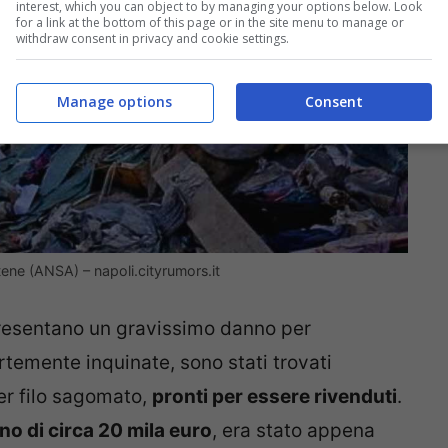
interest, which you can object to by managing your options below. Look
for a link at the bottom of this page or in the site menu to manage or
withdraw consent in privacy and cookie settings.
Manage options
Consent
tene (ANSA) – napoli.cityrumors.it
ppresentano un gravissimo danno per
temente inquinate, sono stati trovati
per filo sagomato,
pronti per essere rivenduti
.
no di circa 20 mila euro
, era stato appena