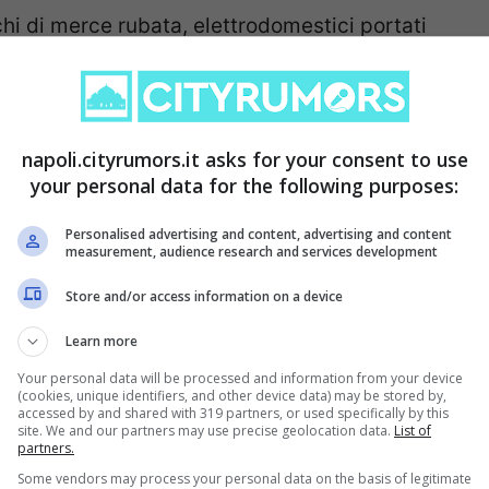
ichi di merce rubata, elettrodomestici portati
i, frigoriferi, piani cottura e condizionatori.
di tutti i veicoli, tutti sprovvisti di
tamente distrutti e lasciati in stato di
napoli.cityrumors.it asks for your consent to use
nti per l’ambiente
.
your personal data for the following purposes:
Personalised advertising and content, advertising and content
measurement, audience research and services development
Store and/or access information on a device
Learn more
Your personal data will be processed and information from your device
(cookies, unique identifiers, and other device data) may be stored by,
accessed by and shared with 319 partners, or used specifically by this
site. We and our partners may use precise geolocation data.
List of
partners.
Some vendors may process your personal data on the basis of legitimate