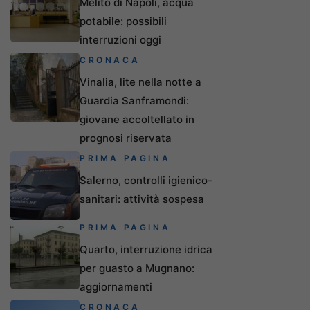
Melito di Napoli, acqua
potabile: possibili
interruzioni oggi
CRONACA
Vinalia, lite nella notte a
Guardia Sanframondi:
giovane accoltellato in
prognosi riservata
PRIMA PAGINA
Salerno, controlli igienico-
sanitari: attività sospesa
PRIMA PAGINA
Quarto, interruzione idrica
per guasto a Mugnano:
aggiornamenti
CRONACA