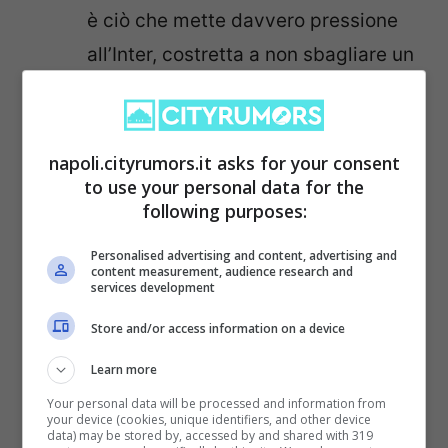
è ciò che mette davvero pressione
all’Inter, costretta a non sbagliare un
colpo per mantenere il vantaggio in
classifica.
napoli.cityrumors.it asks for your consent
Guida all’analisi: come
to use your personal data for the
following purposes:
valutare la tenuta del
Personalised advertising and content, advertising and
Napoli contro l’Inter
content measurement, audience research and
services development
Store and/or access information on a device
Se volete capire se questo Napoli può
Learn more
davvero arrivare in fondo, vi consiglio di
Your personal data will be processed and information from
monitorare tre indicatori specifici che
your device (cookies, unique identifiers, and other device
data) may be stored by, accessed by and shared with 319
utilizzo spesso nelle mie analisi: