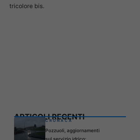
tricolore bis.
ARTICOLI RECENTI
CRONACA
Pozzuoli, aggiornamenti
sul servizio idrico: