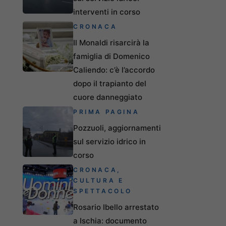
interventi in corso
CRONACA
Il Monaldi risarcirà la
famiglia di Domenico
Caliendo: c’è l’accordo
dopo il trapianto del
cuore danneggiato
PRIMA PAGINA
Pozzuoli, aggiornamenti
sul servizio idrico in
corso
CRONACA
,
CULTURA E
SPETTACOLO
Rosario Ibello arrestato
a Ischia: documento