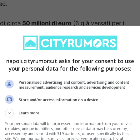
ed.
di circa
50 milioni di euro
(6 già versati per il
 la volontà del club di puntare sul giovane
stagioni. Nel nuovo contratto, valido fino al
cissoria di 85 milioni di euro, attivabile però
napoli.cityrumors.it asks for your consent to use
roteggere l’investimento nel breve periodo.
your personal data for the following purposes:
Personalised advertising and content, advertising and content
 via il Maggio dei Monumenti
measurement, audience research and services development
Store and/or access information on a device
Learn more
er la XXXII edizione del
Maggio dei
Your personal data will be processed and information from your device
(cookies, unique identifiers, and other device data) may be stored by,
annunciato che il programma completo della
accessed by and shared with 319 partners, or used specifically by this
site. We and our partners may use precise geolocation data.
List of