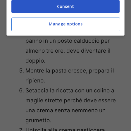
l’impasto finché non diventa bello
Consent
elastico e non si attacca più alle
dita.
Manage options
Mettilo a riposare coperto con un
panno in un posto calduccio per
almeno tre ore, deve diventare il
doppio.
Mentre la pasta cresce, prepara il
ripieno.
Setaccia la ricotta con un colino a
maglie strette perché deve essere
una crema senza nemmeno un
grumetto.
Uniscila alla crema pasticcera