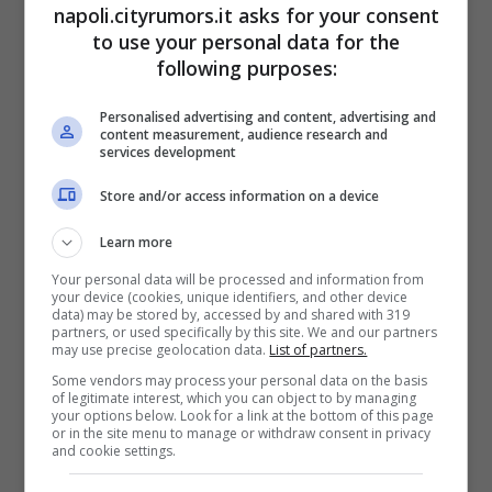
napoli.cityrumors.it asks for your consent
to use your personal data for the
Per prima cosa occupiamoci
following purposes:
dell’impasto. Sciogli il lievito nel
Personalised advertising and content, advertising and
latte tiepido con un cucchiaino di
content measurement, audience research and
services development
zucchero e lascialo riposare cinque
minuti.
Store and/or access information on a device
In una ciotola grande versa la farina,
Learn more
lo zucchero rimasto, la scorza di
Your personal data will be processed and information from
your device (cookies, unique identifiers, and other device
limone e il latte con il lievito.
data) may be stored by, accessed by and shared with 319
partners, or used specifically by this site. We and our partners
Comincia a impastare con le mani e,
may use precise geolocation data.
List of partners.
Some vendors may process your personal data on the basis
quando vedi che la farina ha
of legitimate interest, which you can object to by managing
your options below. Look for a link at the bottom of this page
assorbito il liquido, aggiungi il burro
or in the site menu to manage or withdraw consent in privacy
and cookie settings.
un pezzetto alla volta. Devi lavorare