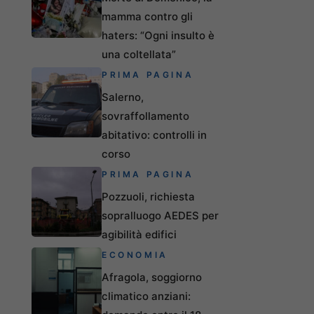
mamma contro gli
haters: “Ogni insulto è
una coltellata”
PRIMA PAGINA
Salerno,
sovraffollamento
abitativo: controlli in
corso
PRIMA PAGINA
Pozzuoli, richiesta
sopralluogo AEDES per
agibilità edifici
ECONOMIA
Afragola, soggiorno
climatico anziani: