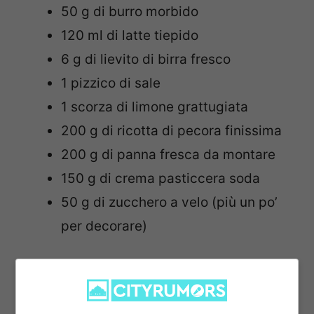
50 g di burro morbido
120 ml di latte tiepido
6 g di lievito di birra fresco
1 pizzico di sale
1 scorza di limone grattugiata
200 g di ricotta di pecora finissima
200 g di panna fresca da montare
150 g di crema pasticcera soda
50 g di zucchero a velo (più un po’
per decorare)
Come si prepara i Fiocchi di neve
alla napoletana