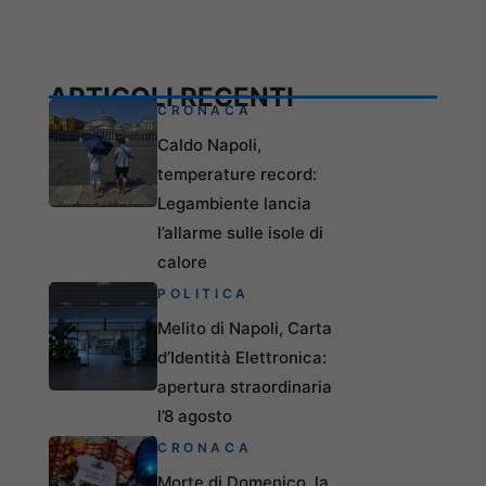
ARTICOLI RECENTI
CRONACA
Caldo Napoli,
temperature record:
Legambiente lancia
l’allarme sulle isole di
calore
POLITICA
Melito di Napoli, Carta
d’Identità Elettronica:
apertura straordinaria
l’8 agosto
CRONACA
Morte di Domenico, la