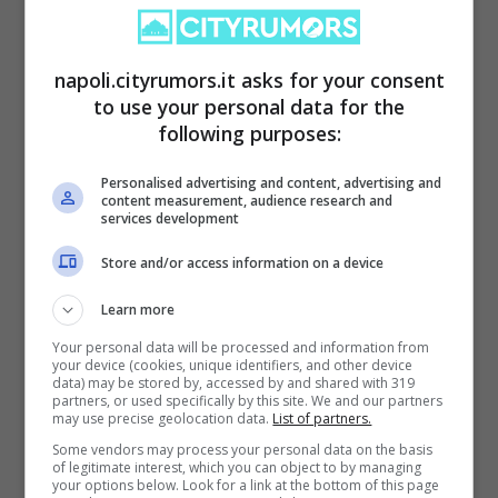
alterneranno premiazioni, spettacolo e
cena di gala, in un percorso pensato per
napoli.cityrumors.it asks for your consent
raccontare il valore delle donne attraverso
to use your personal data for the
following purposes:
linguaggi diversi. L’iniziativa punta
trasformare il racconto delle esperienze
Personalised advertising and content, advertising and
content measurement, audience research and
femminili in un’occasione di crescita
services development
collettiva, mettendo in luce storie di
Store and/or access information on a device
impegno, determinazione, talento e
Learn more
solidarietà.
Your personal data will be processed and information from
your device (cookies, unique identifiers, and other device
data) may be stored by, accessed by and shared with 319
partners, or used specifically by this site. We and our partners
may use precise geolocation data.
List of partners.
Some vendors may process your personal data on the basis
of legitimate interest, which you can object to by managing
your options below. Look for a link at the bottom of this page