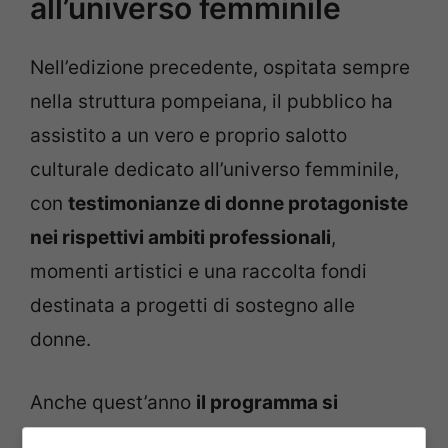
all’universo femminile
Nell’edizione precedente, ospitata sempre
nella struttura pompeiana, il pubblico ha
assistito a un vero e proprio salotto
culturale dedicato all’universo femminile,
con
testimonianze di donne protagoniste
nei rispettivi ambiti professionali
,
momenti artistici e una raccolta fondi
destinata a progetti di sostegno alle
donne.
Anche quest’anno
il programma si
preannuncia ricco di emozioni
. Si