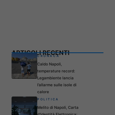
ARTICOLI RECENTI
CRONACA
Caldo Napoli,
temperature record:
Legambiente lancia
l’allarme sulle isole di
calore
POLITICA
Melito di Napoli, Carta
d’Identità Elettronica: