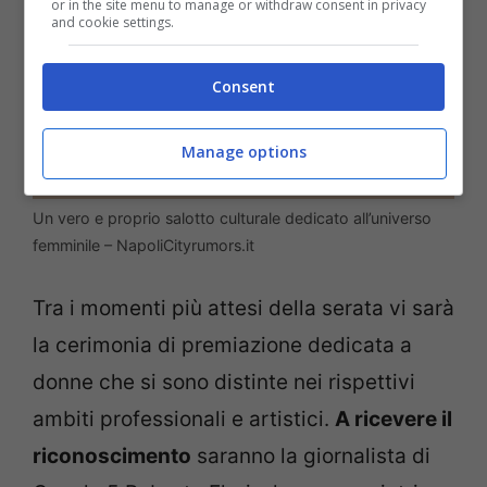
or in the site menu to manage or withdraw consent in privacy
and cookie settings.
Consent
Manage options
Un vero e proprio salotto culturale dedicato all’universo
femminile – NapoliCityrumors.it
Tra i momenti più attesi della serata vi sarà
la cerimonia di premiazione dedicata a
donne che si sono distinte nei rispettivi
ambiti professionali e artistici.
A ricevere il
riconoscimento
saranno la giornalista di