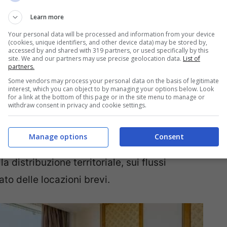
ssionali –
ha continuato Morra
–
sia stata
Learn more
orevole
oltre che a livello nazionale anche in
Your personal data will be processed and information from your device
(cookies, unique identifiers, and other device data) may be stored by,
enza di cui ci sentiamo alfieri. Grazie alla
accessed by and shared with 319 partners, or used specifically by this
site. We and our partners may use precise geolocation data.
List of
imirante ha compreso il ruolo chiave delle
partners.
indibile del sistema turistico regionale
”.
Some vendors may process your personal data on the basis of legitimate
interest, which you can object to by managing your options below. Look
for a link at the bottom of this page or in the site menu to manage or
withdraw consent in privacy and cookie settings.
erà al tavolo regionale
le analisi e le
estione professionale del comparto
,
Manage options
Consent
orio il patrimonio informativo di Aigab: dati
la distribuzione territoriale, sui flussi
to delle locazioni brevi.