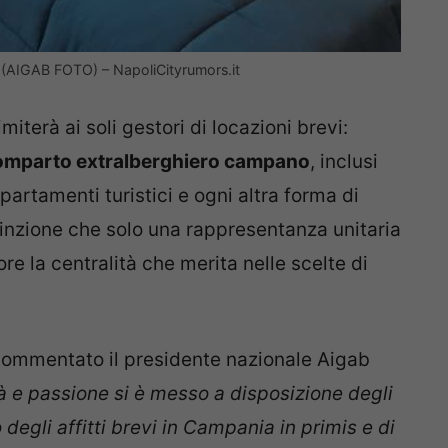
i” (AIGAB FOTO) – NapoliCityrumors.it
iterà ai soli gestori di locazioni brevi:
 comparto extralberghiero campano
, inclusi
artamenti turistici e ogni altra forma di
nvinzione che solo una rappresentanza unitaria
e la centralità che merita nelle scelte di
commentato il presidente nazionale Aigab
à e passione si è messo a disposizione degli
egli affitti brevi in Campania in primis e di