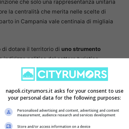
nvinzione che solo una rappresentanza unitaria
e la centralità che merita nelle scelte di
parto in Campania vale centinaia di migliaia
di dotare il territorio di
uno strumento
indirizzo politico del settore turistico
 della ricettività: dalle strutture alberghiere
berghiero, dalle locazioni brevi alle case
napoli.cityrumors.it asks for your consent to use
your personal data for the following purposes:
hiave delle locazioni brevi”
Personalised advertising and content, advertising and content
measurement, audience research and services development
felice che Aigab, nata specificamente per
Store and/or access information on a device