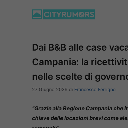
Vai
al
contenuto
Dai B&B alle case vac
Campania: la ricettivi
nelle scelte di govern
27 Giugno 2026
di
Francesco Ferrigno
“Grazie alla Regione Campania che i
chiave delle locazioni brevi come el
regionale”.