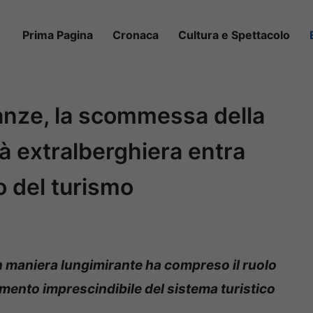
Prima Pagina
Cronaca
Cultura e Spettacolo
anze, la scommessa della
tà extralberghiera entra
o del turismo
n maniera lungimirante ha compreso il ruolo
emento imprescindibile del sistema turistico