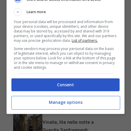
Learn more
Your personal data will be processed and information from
your device (cookies, unique identifiers, and other device
data) may be stored by, accessed by and shared with 319
partners, or used specifically by this site. We and our partners
may use precise geolocation data.
List of partners.
Some vendors may process your personal data on the basis
of legitimate interest, which you can object to by managing
your options below. Look for a link at the bottom of this page
or in the site menu to manage or withdraw consent in privacy
and cookie settings.
ARTICOLI RECENTI
POLITICA
Consent
Melito di Napoli, acqua
potabile: possibili
Manage options
interruzioni oggi
CRONACA
Vinalia, lite nella notte a
Guardia Sanframondi: