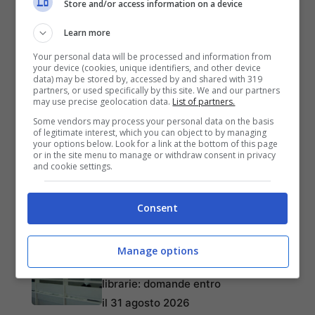
Store and/or access information on a device
Learn more
Your personal data will be processed and information from
your device (cookies, unique identifiers, and other device
data) may be stored by, accessed by and shared with 319
partners, or used specifically by this site. We and our partners
may use precise geolocation data.
List of partners.
Some vendors may process your personal data on the basis
ARTICOLI RECENTI
of legitimate interest, which you can object to by managing
CRONACA
your options below. Look for a link at the bottom of this page
or in the site menu to manage or withdraw consent in privacy
Campi Flegrei, parte
and cookie settings.
l’hub di via Artiaco, oltre
770 interventi dopo il
Consent
terremoto
ECONOMIA
Manage options
Quarto, bando cedole
librarie: domande entro
il 31 agosto 2026