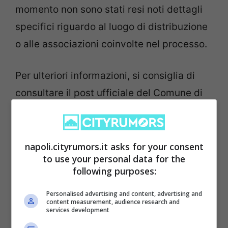
momento non sono stati resi noti dettagli
specifici riguardo al luogo di distribuzione
o alle associazioni coinvolte nel processo.
Per ulteriori informazioni, si consiglia di
consultare il post ufficiale del Comune di
Melito di Napoli o di visitare il sito web
dedicato, dove saranno forniti
aggiornamenti sul tema.
napoli.cityrumors.it asks for your consent
to use your personal data for the
following purposes:
Personalised advertising and content, advertising and
content measurement, audience research and
services development