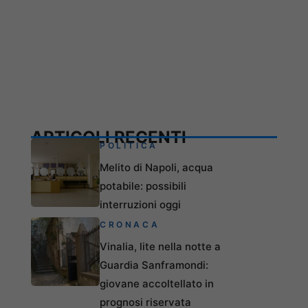
ARTICOLI RECENTI
POLITICA
Melito di Napoli, acqua
potabile: possibili
interruzioni oggi
CRONACA
Vinalia, lite nella notte a
Guardia Sanframondi:
giovane accoltellato in
prognosi riservata