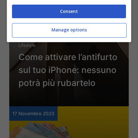
Consent
Manage options
Lifestyle
Come attivare l’antifurto
sul tuo iPhone: nessuno
potrà più rubartelo
17 Novembre 2023