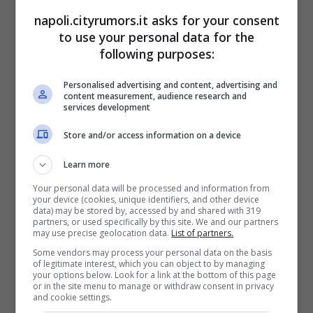
napoli.cityrumors.it asks for your consent
to use your personal data for the
Economia
following purposes:
Come si calcola la
Personalised advertising and content, advertising and
tredicesima che
content measurement, audience research and
services development
aumenta l’assegno INPS
Store and/or access information on a device
di dicembre: differenza
Learn more
tra importo lordo e netto
Your personal data will be processed and information from
your device (cookies, unique identifiers, and other device
data) may be stored by, accessed by and shared with 319
partners, or used specifically by this site. We and our partners
may use precise geolocation data.
List of partners.
Some vendors may process your personal data on the basis
18 Novembre 2023
of legitimate interest, which you can object to by managing
your options below. Look for a link at the bottom of this page
or in the site menu to manage or withdraw consent in privacy
and cookie settings.