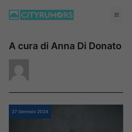
Vai
al
Menu
contenuto
A cura di Anna Di Donato
27 Gennaio 2024