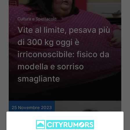
Cultura e Spettacolo
Vite al limite, pesava più
di 300 kg oggi è
irriconoscibile: fisico da
modella e sorriso
smagliante
25 Novembre 2023